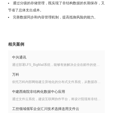
通过分级的存储管理，既实现了非结构数据的长期保存，又
节省了总体支出成本。
完善数据同步和内容管理机制，提高抵御风险的能力。
相关案例
中兴通讯
通过部署LFS_BigMail系统，能够有效解决企业在邮件的使用和管理方面遇到的各种问题和挑战，规避邮件应用和审计当中存在各种安全风险，解决大数据时代TB量级直至EB量级的邮件信息管理难题。
万科
依托万科内部网络建立异地化的分布式文件系统，从数据存储、数据共享、质量控制、数据维护四个维度来构建私有文件云，与ERP等系统集成，为应用系统提供文件数据存储服务。
中建西南院非结构化数据中心应用
通过文件云系统，建设互联网协作平台，将设计院现有非结构化数据的统一存储、管理，实现海量文档数据的高效存储，备份容灾，快速检索、查询、重用等数据价值的挖掘，并通过文件云系统标准通用的API接口向其他应用系统提供非结构化数据的存取、管理、共享、应用等功能。
工控领域领军企业汇川技术选择连用文件云