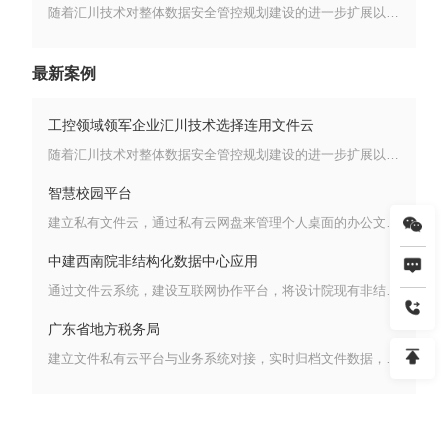
随着汇川技术对整体数据安全管控规划建设的进一步扩展以及业务系统优化建设的统一管控要求，跨部门跨业务场景跨终端设备间协同办公的背景下，急需解决云桌面、内部数据中心、外部协同办公场景之间的数据传输及数据流向管控问题。尤其是针对于市场体系内外部数据共享难、协同办公无法实时开展、核心数据无归档管理途径的业务诉求，急需强有效的支撑管理平台。
最新案例
工控领域领军企业汇川技术选择连用文件云
随着汇川技术对整体数据安全管控规划建设的进一步扩展以及业务系统优化建设的统一管控要求，跨部门跨业务场景跨终端设备间协同办公的背景下，急需解决云桌面、内部数据中心、外部协同办公场景之间的数据传输及数据流向管控问题。尤其是针对于市场体系内外部数据共享难、协同办公无法实时开展、核心数据无归档管理途径的业务诉求，急需强有效的支撑管理平台。
智慧校园平台
建立私有文件云，通过私有云网盘来管理个人桌面的办公文件和数据。规划给每个老师分配网盘空间，在尽量不改变用户的使用习惯下，实现文件和数据的同步、备份以及不同的终端共享的问题。
中建西南院非结构化数据中心应用
通过文件云系统，建设互联网协作平台，将设计院现有非结构化数据的统一存储、管理，实现海量文档数据的高效存储，备份容灾，快速检索、查询、重用等数据价值的挖掘，并通过文件云系统标准通用的API接口向其他应用系统提供非结构化数据的存取、管理、共享、应用等功能。
广东省地方税务局
建立文件私有云平台与业务系统对接，实时归档文件数据，通过网盘功能方便广州地税的文件分发和共享，建立云存储架构，支持文件系统集群、网络集群的管理，可以做到容灾、负载均衡、以及所有LFS功能模块的统一管理功能。